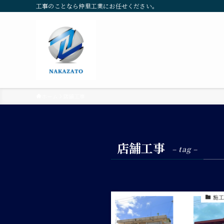
工事のことなら仲里工業にお任せください。
ホーム
店舗工事
店舗工事
– tag –
施